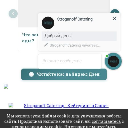
Stroganoff Catering
Что заказывать на корпоратив из
Реко
Добрый день!
еды?
празд
Stroganoff Catering
печатает...
напи
Введите сообщение
Читайте нас на Яндекс Дзен
Мы используем файлы cookie для улучшения работы
+7 (931) 540-17-24
+7
сайта. Продолжая использовать сайт, вы
соглашаетесь
с
(931)
использованием cookie. На странице могут быть